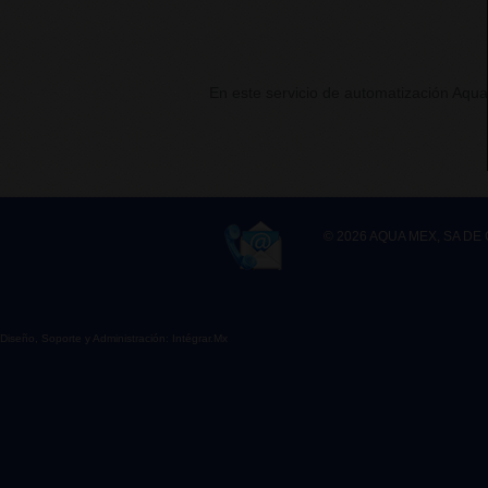
En este servicio de automatización Aqua
CONTACTS
© 2026 AQUA MEX, SA DE 
Diseño, Soporte y Administración:
Intégrar.Mx