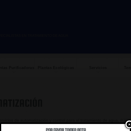
PECIALISTAS EN TRATAMIENTO DE AGUA
ntas Purificadoras
Plantas Ecológicas
Servicios
Tem
MATIZACIÓN
vicios de automatización y control para el tratamiento de agua, mane
entes software de adquisición de datos y protocolos de comunicación.
POR FAVOR TOMEN NOTA