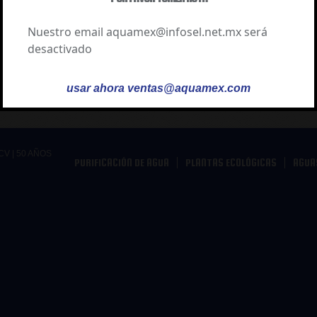
Nuestro email aquamex@infosel.net.mx será
desactivado
 Mex asesora a sus clientes en la adquisición de los equipos idóneos 
usar ahora ventas@aquamex.com
CV |
50 AÑOS
PURIFICACIÓN DE AGUA
PLANTAS ECOLÓGICAS
AGUA