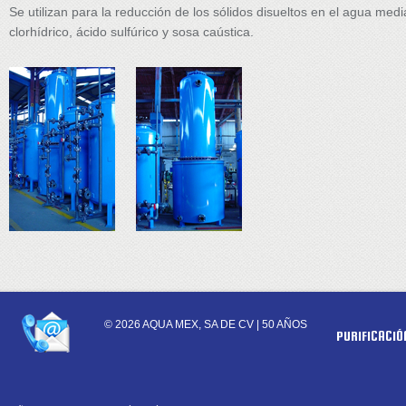
Se utilizan para la reducción de los sólidos disueltos en el agua me
clorhídrico, ácido sulfúrico y sosa caústica.
CONTACTS
© 2026 AQUA MEX, SA DE CV |
50 AÑOS
PURIFICACIÓ