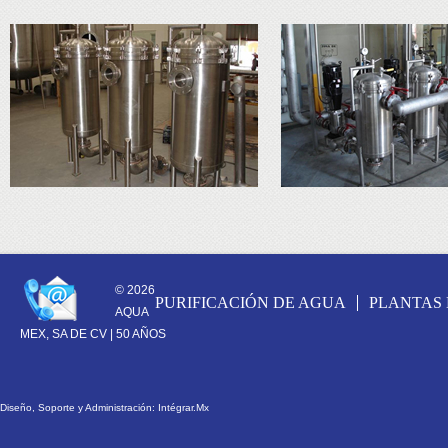
CONTACTS
© 2026
PURIFICACIÓN DE AGUA
PLANTAS
AQUA
MEX, SA DE CV |
50 AÑOS
Diseño, Soporte y Administración:
Intégrar.Mx